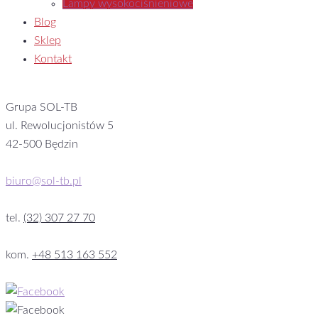
Lampy wysokociśnieniowe
Blog
Sklep
Kontakt
Grupa SOL-TB
ul. Rewolucjonistów 5
42-500 Będzin
biuro@sol-tb.pl
tel.
(32) 307 27 70
kom.
+48 513 163 552