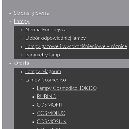
Strona główna
Lampy
Norma Europejska
Dobór odpowiedniej lampy
Lampy gazowe i wysokociśnieniowe – różnice
Parametry lamp
Oferta
Lampy Magnum
Lampy Cosmedico
Lampy Cosmedico 10K100
RUBINO
COSMOFIT
COSMOLUX
COSMOSUN