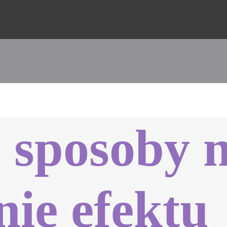
 sposoby 
nie efektu