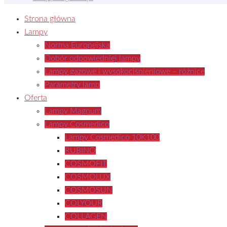
Strona główna
Lampy
Norma Europejska
Dobór odpowiedniej lampy
Lampy gazowe i wysokociśnieniowe – różnice
Parametry lamp
Oferta
Lampy Magnum
Lampy Cosmedico
Lampy Cosmedico 10K100
RUBINO
COSMOFIT
COSMOLUX
COSMOSUN
COLYOUR
COLLAGEN