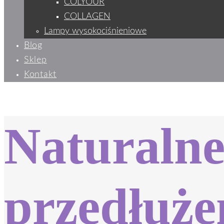
COLYOUR
COLLAGEN
Lampy wysokociśnieniowe
Blog
Sklep
Kontakt
Naturalne
przedłuże