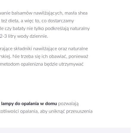
owanie balsamów nawilżających, masła shea
eż dieta, a więc to, co dostarczamy
czy bataty nie tylko podkreślają naturalny
-3 litry wody dziennie.
rające składniki nawilżające oraz naturalne
skiej. Nie trzeba się ich obawiać, ponieważ
ym metodom opalenizna będzie utrzymywać
 lampy do opalania w domu
pozwalają
tliwości opalania, aby uniknąć przesuszenia