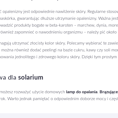
 opalenizny jest odpowiednie nawilżenie skóry. Regularne stos
skórka, gwarantując dłuższe utrzymanie opalenizny. Ważna jest t
adzić produkty bogate w beta-karoten – marchew, dynia, morele 
 również zapomnieć o nawodnieniu organizmu – należy pić około 2
magają utrzymać złocisty kolor skóry. Polecamy wybierać te zawie
i można również dodać peelingi na bazie cukru, kawy czy soli mor
chowania jednolitego i zdrowego koloru skóry. Dzięki tym prost
wa dla
solarium
y, możesz rozważyć użycie domowych
lamp do opalania
.
Brązujące
rok. Warto jednak pamiętać o odpowiednim doborze mocy i często