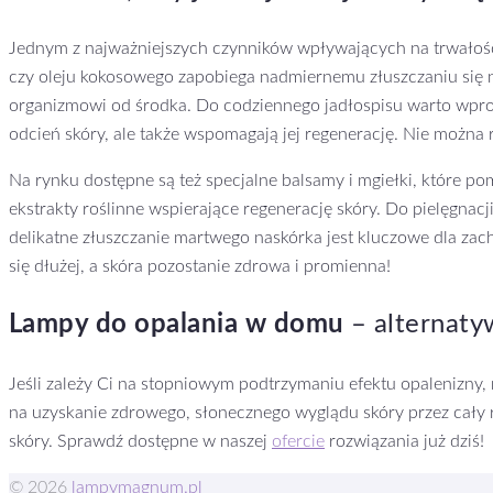
Jednym z najważniejszych czynników wpływających na trwałość
czy oleju kokosowego zapobiega nadmiernemu złuszczaniu się na
organizmowi od środka. Do codziennego jadłospisu warto wprow
odcień skóry, ale także wspomagają jej regenerację. Nie można
Na rynku dostępne są też specjalne balsamy i mgiełki, które po
ekstrakty roślinne wspierające regenerację skóry. Do pielęgnacj
delikatne złuszczanie martwego naskórka jest kluczowe dla za
się dłużej, a skóra pozostanie zdrowa i promienna!
Lampy do opalania w domu
– alternaty
Jeśli zależy Ci na stopniowym podtrzymaniu efektu opalenizn
na uzyskanie zdrowego, słonecznego wyglądu skóry przez cały 
skóry. Sprawdź dostępne w naszej
ofercie
rozwiązania już dziś!
© 2026
lampymagnum.pl